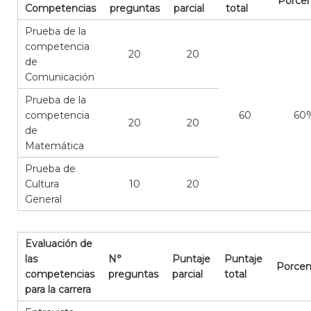
Porcen
Competencias
preguntas
parcial
total
Prueba de la
competencia
20
20
de
Comunicación
Prueba de la
competencia
60
60
20
20
de
Matemática
Prueba de
Cultura
10
20
General
Evaluación de
las
N°
Puntaje
Puntaje
Porcen
competencias
preguntas
parcial
total
para la carrera