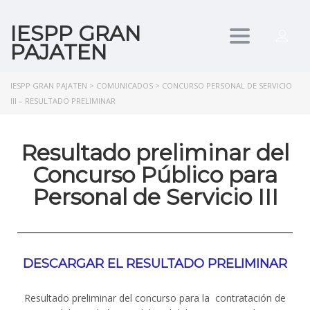
IESPP GRAN
Toggle
PAJATEN
navigation
IESPP GRAN PAJATEN
>
COMUNICADOS
>
CONCURSO PERSONAL DE SERVICIO
III – RESULTADO PRELIMINAR
Resultado preliminar del
Concurso Público para
Personal de Servicio III
DESCARGAR EL RESULTADO PRELIMINAR
Resultado preliminar del concurso para la contratación de